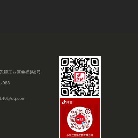
先镇工业区金福路8号
-988
2140@qq.com